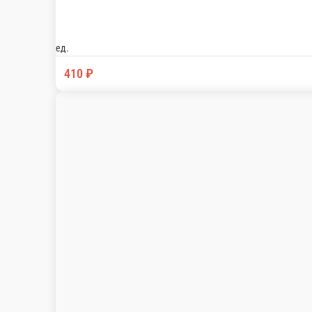
ед.
410 ₽