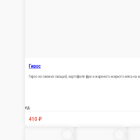
Гирос
Гирос из свежих овощей, картофеля фри и жареного жирного мяса на м
ед.
410 ₽