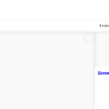
В корз
Шаурм
-