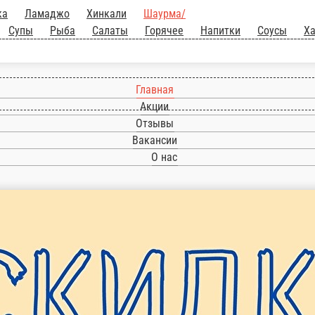
ка
Ламаджо
Хинкали
Шаурма/
Супы
Рыба
Салаты
Горячее
Напитки
Соусы
Ха
Главная
Акции
Отзывы
Вакансии
О нас