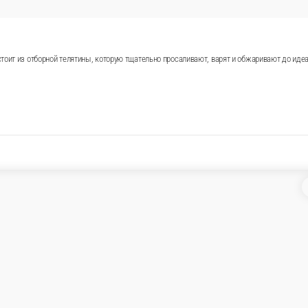
тоит из отборной телятины, которую тщательно просаливают, варят и обжаривают до идеа