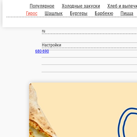
Популярное
Холодные закуски
Хлеб и выпеч
Гирос
Шашлык
Бургеры
Барбекю
Пицца
Ярославль
ru
Настройки
680-690