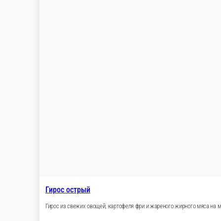
Гирос острый
Гирос из свежих овощей, картофеля фри и жареного жирного мяса на м